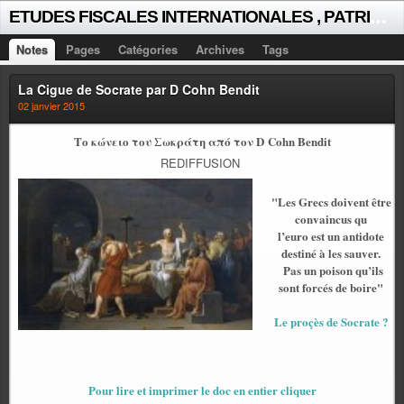
E
TUDES FISCALES INTERNATIONALES , PATRICK MICHAUD
Notes
Pages
Catégories
Archives
Tags
La Cigue de Socrate par D Cohn Bendit
02 janvier 2015
Το κώνειο του Σωκράτη από τον D Cohn Bendit
REDIFFUSION
"
Les Grecs doivent être
convaincus qu
l’euro est un antidote
destiné à les sauver.
Pas un poison qu’ils
sont forcés de boire"
Le proçès de Socrate ?
Pour lire et imprimer le doc en entier cliquer