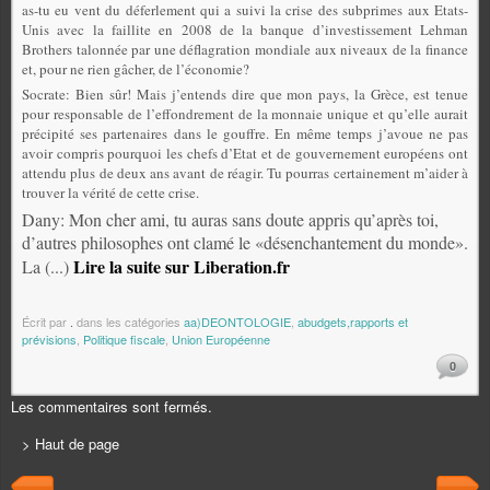
as-tu eu vent du déferlement qui a suivi la crise des subprimes aux Etats-
Unis avec la faillite en 2008 de la banque d’investissement Lehman
Brothers talonnée par une déflagration mondiale aux niveaux de la finance
et, pour ne rien gâcher, de l’économie?
Socrate: Bien sûr! Mais j’entends dire que mon pays, la Grèce, est tenue
pour responsable de l’effondrement de la monnaie unique et qu’elle aurait
précipité ses partenaires dans le gouffre. En même temps j’avoue ne pas
avoir compris pourquoi les chefs d’Etat et de gouvernement européens ont
attendu plus de deux ans avant de réagir. Tu pourras certainement m’aider à
trouver la vérité de cette crise.
Dany: Mon cher ami, tu auras sans doute appris qu’après toi,
d’autres philosophes ont clamé le «désenchantement du monde».
Lire la suite sur Liberation.fr
La (...)
Écrit par
.
dans les catégories
aa)DEONTOLOGIE
,
abudgets,rapports et
prévisions
,
Politique fiscale
,
Union Européenne
0
Les commentaires sont fermés.
> Haut de page