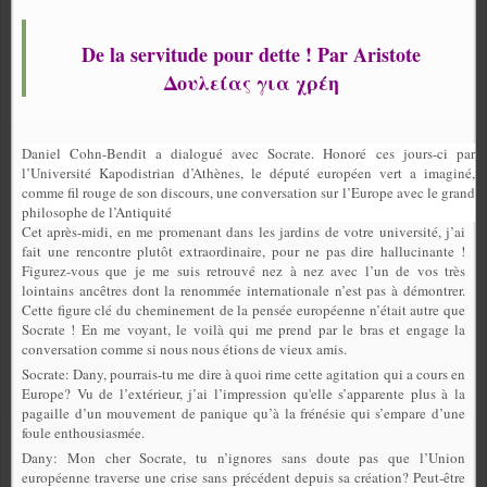
De la servitude pour dette ! Par Aristote
Δουλείας για χρέη
Daniel Cohn-Bendit a dialogué avec Socrate. Honoré ces jours-ci par
l’Université Kapodistrian d’Athènes, le député européen vert a imaginé,
comme fil rouge de son discours, une conversation sur l’Europe avec le grand
philosophe de l’Antiquité
Cet après-midi, en me promenant dans les jardins de votre université, j’ai
fait une rencontre plutôt extraordinaire, pour ne pas dire hallucinante !
Figurez-vous que je me suis retrouvé nez à nez avec l’un de vos très
lointains ancêtres dont la renommée internationale n’est pas à démontrer.
Cette figure clé du cheminement de la pensée européenne n’était autre que
Socrate ! En me voyant, le voilà qui me prend par le bras et engage la
conversation comme si nous nous étions de vieux amis.
Socrate: Dany, pourrais-tu me dire à quoi rime cette agitation qui a cours en
Europe? Vu de l’extérieur, j’ai l’impression qu'elle s’apparente plus à la
pagaille d’un mouvement de panique qu’à la frénésie qui s’empare d’une
foule enthousiasmée.
Dany: Mon cher Socrate, tu n’ignores sans doute pas que l’Union
européenne traverse une crise sans précédent depuis sa création? Peut-être