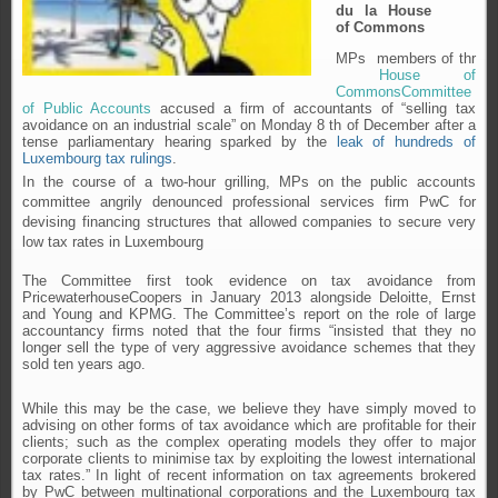
du la House
of Commons
MPs members of thr
House of
CommonsCommittee
of Public Accounts
accused a firm of accountants of “selling tax
avoidance on an industrial scale” on Monday 8 th of December after a
tense parliamentary hearing sparked by the
leak of hundreds of
Luxembourg tax rulings
.
In the course of a two-hour grilling, MPs on the public accounts
committee angrily denounced professional services firm PwC for
devising financing structures that allowed companies to secure very
low tax rates in Luxembourg
The Committee first took evidence on tax avoidance from
PricewaterhouseCoopers in January 2013 alongside Deloitte, Ernst
and Young and KPMG. The Committee’s report on the role of large
accountancy firms noted that the four firms “insisted that they no
longer sell the type of very aggressive avoidance schemes that they
sold ten years ago.
While this may be the case, we believe they have simply moved to
advising on other forms of tax avoidance which are profitable for their
clients; such as the complex operating models they offer to major
corporate clients to minimise tax by exploiting the lowest international
tax rates.” In light of recent information on tax agreements brokered
by PwC between multinational corporations and the Luxembourg tax