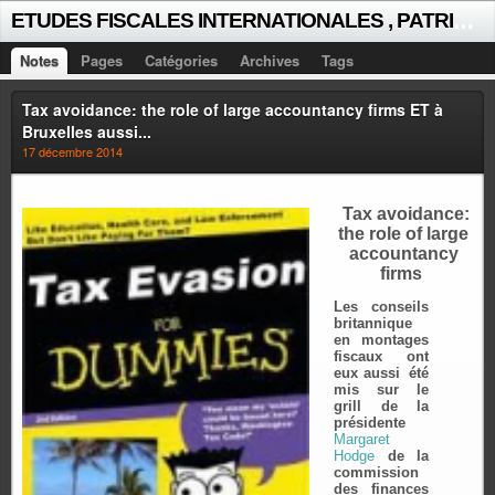
E
TUDES FISCALES INTERNATIONALES , PATRICK MICHAUD
Notes
Pages
Catégories
Archives
Tags
Tax avoidance: the role of large accountancy firms ET à
Bruxelles aussi...
17 décembre 2014
Tax avoidance:
the role of large
accountancy
firms
Les conseils
britannique
en montages
fiscaux ont
eux aussi été
mis sur le
grill de la
présidente
Margaret
Hodge
de la
commission
des finances