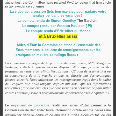
authorities, the Committee have recalled PwC to review that firm’s role
in tax avoidance schemes.
La video de la session (très bon exercice pour parfaire votre
anglais pendant les vacances )
Le compte rendu de Simon Goodley
The Gardian
Le compte rendu par Vanessa Houlder ( FI)
Le compte rendu d’Eric Alber du Monde
et à Bruxelles aussi
Aides d’État: la Commission étend à l'ensemble des
États membres la collecte de renseignements sur les
pratiques en matière de rulings fiscaux
me
La commissaire chargée de la politique de concurrence, M
Margrethe
Vestager, a déclaré: «
Nous devons disposer d'un aperçu complet des
pratiques en matière de rulings fiscaux dans l'UE pour déterminer si et où
la concurrence dans le marché unique est faussée par des avantages
fiscaux sélectifs. Nous utiliserons les renseignements reçus dans le cadre
de l'enquête que nous lançons aujourd'hui ainsi que les informations
recueillies grâce aux enquêtes que nous menons en permanence pour lutter
»
contre l'évasion fiscale et promouvoir une concurrence fiscale équitable.
Le
règlement de procédure
relatif aux aides d'État permet à la
Commission de demander toute information qu'elle estime nécessaire
d'examiner dans le cadre d'une enquête sur des aides d'État, ce qui