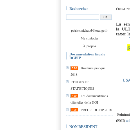
Rechercher
États-Unis
La
séna
la ULT
patrickmichaud@orange.fr
taxer l
Me contacter
T
À propos
S
Documentation fiscale
DGFIP
Brochure pratique
2018
USA
ETUDES ET
STATISTIQUES
Les documentations
officielles de la DGI
PRECIS DGFIP 2018
Pointant 
(FMI)
a
d
NON RESIDENT