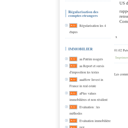
US d
Régularisation des
rapp
comptes etrangers
rens
Comp
Régularisation les 4
étapes
x
IMMOBILIER
01:02 Pub
Imprimer
aa Patrim usagers
aa Report et sursis
d'imposition les textes
Les comme
aaaHow Invest in
France in real estate
aPlus values
immobilières et non résident
Evaluation : les
méthodes
Evaluation immobilière
ISF