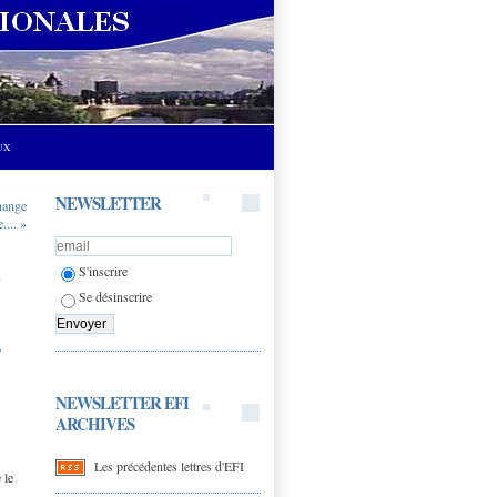
UX
NEWSLETTER
hange
.... »
S'inscrire
-
Se désinscrire
r
NEWSLETTER EFI
ARCHIVES
Les précédentes lettres d'EFI
 le