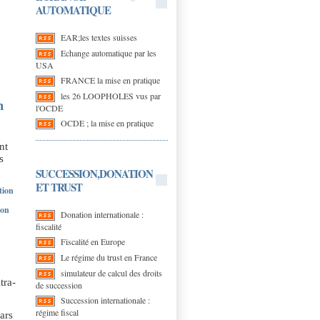
AUTOMATIQUE
EAR;les textes suisses
Echange automatique par les
USA
FRANCE la mise en pratique
les 26 LOOPHOLES vus par
h
l'OCDE
OCDE ; la mise en pratique
nt
s
SUCCESSION,DONATION
ET TRUST
tion
ion
Donation internationale :
fiscalité
Fiscalité en Europe
Le régime du trust en France
simulateur de calcul des droits
tra-
de succession
Succession internationale :
régime fiscal
ars