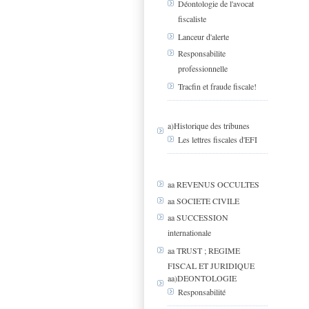
Déontologie de l'avocat
fiscaliste
Lanceur d'alerte
Responsabilite
professionnelle
Tracfin et fraude fiscale!
a)Historique des tribunes
Les lettres fiscales d'EFI
aa REVENUS OCCULTES
aa SOCIETE CIVILE
aa SUCCESSION
internationale
aa TRUST ; REGIME
FISCAL ET JURIDIQUE
aa)DEONTOLOGIE
Responsabilité