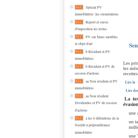
Spécial PV
immobilières :les exonérations
Report et sursis
d'imposition les textes
PV sur biens meubles
et objet d'art
Sen
b Résident et PV
immobilières
Les pri
b Résident et PV de
les mén
cession d'actions
recette
aa Non résident et PV
Lire la 
immobilières
Lire des
aa Non résident
La
ta
Dividendes et PV de cession
évasio
d'actions
une 
a les 6 définitions de la
un t
Société à prépondérance
mill
immobilière
une 