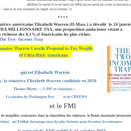
attribuer le mérite d’avoir lancé un débat qu’on aurait pu croire iconoclaste 
 : faut-il ou non instaurer un impôt sur la fortune ?x
x x x x
trice américaine Elizabeth Warren (D-Mass.) a dévoilé le 24 janvie
RA MILLIONNAIRE TAX, une proposition audacieuse visant à
a richesse des 0,1% d'Américains les plus riches.
he Two- Income Trap
enator Warren Unveils Proposal to Tax Wealth
of Ultra-Rich Americans
qui est Elisabeth Warren
: la sénatrice Elizabeth Warren candidate en 2020
Thomas Piketty : « L’ISF en Amérique »
La réaction du Washington Post
et de CBNEWS
et le FMI
les inégalités croissantes dans la répartition des richesses, le Fonds monétaire internati
.
éclaré qu’il fallait davantage taxer les plus fortunés pour favoriser la croissance
le rapport du FMI publié le 11 octobre 2017,