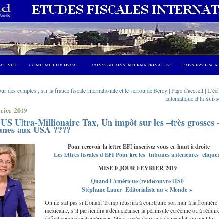
CAL NET
CONTENTIEUX FISCAL
CONVENTIONS INTERNATIONALES
DOSSIERS FISCA
ur des comptes ; sur la fraude fiscale internationale et le verrou de Bercy
|
Page d'accueil
|
L’éc
automatique et la Suisse
vrier 2019
US Ultra-Millionaire Tax, Un impôt sur les –très grosses 
tunes aux USA ????
Pour recevoir la lettre EFI inscrivez vous en haut à droite
Les lettres fiscales d'EFI Pour lire les tribunes antérieures clique
MISE 0 JOUR FEVRIER 2019
Quand l Amérique (re)découvre l ISF
Stéphane Lauer Editorialiste au « Monde »
On ne sait pas si Donald Trump réussira à construire son mur à la frontière
mexicaine, s’il parviendra à dénucléariser la péninsule coréenne ou à réduire
déficit commercial américain. Mais, après deux ans de mandat, on peut lui