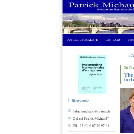
OUTILS DU FISCALISTE
LES + LUES
FIS
« Co
26 fé
The 
for
Bienvenue
patrickmichaud@orange.fr
Qui est Patrick Michaud?
Tél+ 33 (0) 6 07 26 97 08