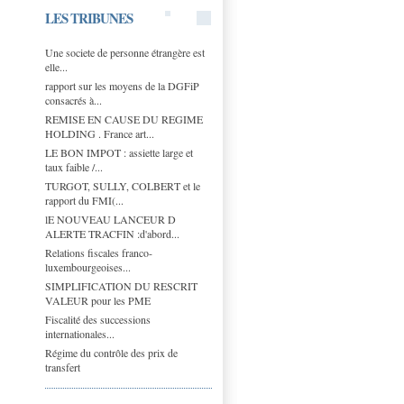
LES TRIBUNES
Une societe de personne étrangère est
elle...
rapport sur les moyens de la DGFiP
consacrés à...
REMISE EN CAUSE DU REGIME
HOLDING . France art...
LE BON IMPOT : assiette large et
taux faible /...
TURGOT, SULLY, COLBERT et le
rapport du FMI(...
lE NOUVEAU LANCEUR D
ALERTE TRACFIN :d'abord...
Relations fiscales franco-
luxembourgeoises...
SIMPLIFICATION DU RESCRIT
VALEUR pour les PME
Fiscalité des successions
internationales...
Régime du contrôle des prix de
transfert