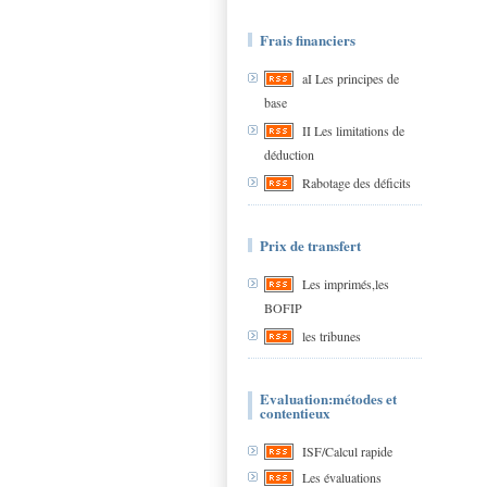
Frais financiers
aI Les principes de
base
II Les limitations de
déduction
Rabotage des déficits
Prix de transfert
Les imprimés,les
BOFIP
les tribunes
Evaluation:métodes et
contentieux
ISF/Calcul rapide
Les évaluations