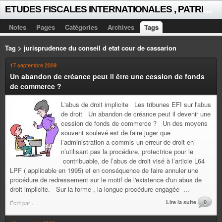
E
TUDES FISCALES INTERNATIONALES , PATRICK MICHAUD
Notes
Pages
Catégories
Archives
Tags
Tag > jurisprudence du conseil d etat cour de cassarion
17 septembre 2009
Un abandon de créance peut il être une cession de fonds
de commerce ?
L'abus de droit implicite Les tribunes EFI sur l'abus
de droit Un abandon de créance peut il devenir une
cession de fonds de commerce ? Un des moyens
souvent soulevé est de faire juger que
l’administration a commis un erreur de droit en
n’utilisant pas la procédure, protectrice pour le
contribuable, de l’abus de droit visé à l’article L64
LPF ( applicable en 1995) et en conséquence de faire annuler une
procédure de redressement sur le motif de l'existence d'un abus de
droit implicite. Sur la forme , la longue procédure engagée -...
Lire la suite
0
Écrit par
.