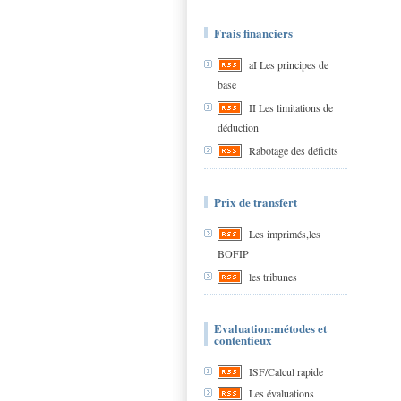
Frais financiers
aI Les principes de
base
II Les limitations de
déduction
Rabotage des déficits
Prix de transfert
Les imprimés,les
BOFIP
les tribunes
Evaluation:métodes et
contentieux
ISF/Calcul rapide
Les évaluations