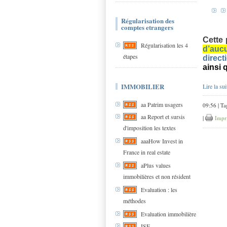
Régularisation des
comptes etrangers
Cette 
Régularisation les 4
d’auc
étapes
direct
ainsi 
IMMOBILIER
Lire la sui
aa Patrim usagers
09:56 | Ta
aa Report et sursis
|
Impr
d'imposition les textes
aaaHow Invest in
France in real estate
aPlus values
immobilières et non résident
Evaluation : les
méthodes
Evaluation immobilière
ISF