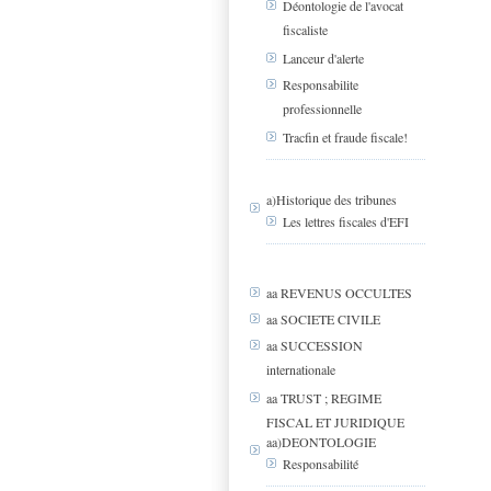
Déontologie de l'avocat
fiscaliste
Lanceur d'alerte
Responsabilite
professionnelle
Tracfin et fraude fiscale!
a)Historique des tribunes
Les lettres fiscales d'EFI
aa REVENUS OCCULTES
aa SOCIETE CIVILE
aa SUCCESSION
internationale
aa TRUST ; REGIME
FISCAL ET JURIDIQUE
aa)DEONTOLOGIE
Responsabilité