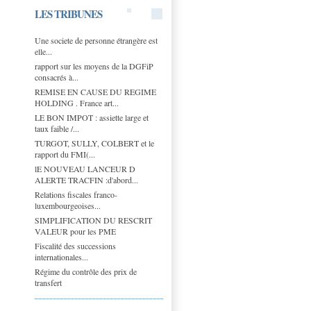
LES TRIBUNES
Une societe de personne étrangère est
elle...
rapport sur les moyens de la DGFiP
consacrés à...
REMISE EN CAUSE DU REGIME
HOLDING . France art...
LE BON IMPOT : assiette large et
taux faible /...
TURGOT, SULLY, COLBERT et le
rapport du FMI(...
lE NOUVEAU LANCEUR D
ALERTE TRACFIN :d'abord...
Relations fiscales franco-
luxembourgeoises...
SIMPLIFICATION DU RESCRIT
VALEUR pour les PME
Fiscalité des successions
internationales...
Régime du contrôle des prix de
transfert