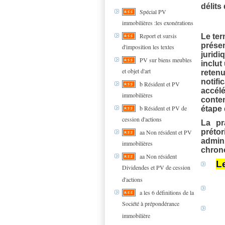
délits
Spécial PV
immobilières :les exonérations
Report et sursis
Le ter
présen
d'imposition les textes
juridi
PV sur biens meubles
inclut
et objet d'art
retenu
notifi
b Résident et PV
accélé
immobilières
conten
b Résident et PV de
étape 
cession d'actions
La pr
prétor
aa Non résident et PV
admini
immobilières
chrono
aa Non résident
L
Dividendes et PV de cession
d'actions
a les 6 définitions de la
Société à prépondérance
immobilière