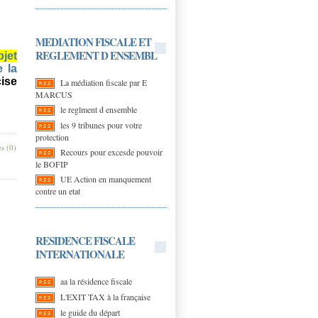
MEDIATION FISCALE ET
REGLEMENT D ENSEMBL
bjet
e la
ise
La médiation fiscale par E
MARCUS
le reglment d ensemble
les 9 tribunes pour votre
protection
s (0)
Recours pour excesde pouvoir
le BOFIP
UE Action en manquement
contre un etat
RESIDENCE FISCALE
INTERNATIONALE
aa la résidence fiscale
L'EXIT TAX à la française
le guide du départ