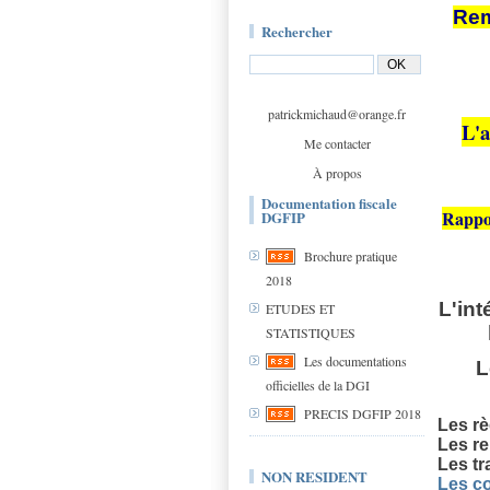
Rem
Rechercher
patrickmichaud@orange.fr
L'a
Me contacter
À propos
Documentation fiscale
Rappor
DGFIP
Brochure pratique
2018
L'int
ETUDES ET
STATISTIQUES
Les documentations
L
officielles de la DGI
PRECIS DGFIP 2018
Les r
Les re
Les tr
NON RESIDENT
Les co