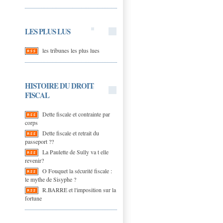
LES PLUS LUS
les tribunes les plus lues
HISTOIRE DU DROIT
FISCAL
Dette fiscale et contrainte par
corps
Dette fiscale et retrait du
passeport ??
La Paulette de Sully va t elle
revenir?
O Fouquet la sécurité fiscale :
le mythe de Sisyphe ?
R.BARRE et l'imposition sur la
fortune