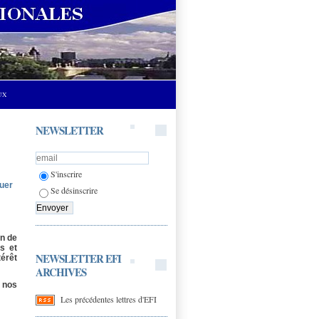
UX
NEWSLETTER
S'inscrire
quer
Se désinscrire
on de
s et
NEWSLETTER EFI
térêt
ARCHIVES
à nos
Les précédentes lettres d'EFI