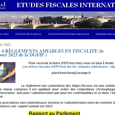
CAL NET
CONTENTIEUX FISCAL
CONVENTIONS INTERNATIONALES
DOSSIERS FISCA
ût 2022
 4 RÈGLEMENTS AMIABLES EN FISCALITE (le
port 2023 de la DGFIP )
Pour recevoir la lettre d’EFI inscrivez vous en haut à droite
Les lettres fiscales d'EFI Pour lire les tribunes antérieures cli
patrickmichaud@orange.fr
Le règlement non contentieux des litiges fiscaux est une soluti
n mieux comprise il est appliqué pour eviter des contentieux chronophage
incertains tant pour l administration que pour les contribuables et ce dans l in
cun
s procedures non contentieuses existent et l administration vient de remettre 
ntaires son rapport annuel sur 2023
Rapport au Parlement