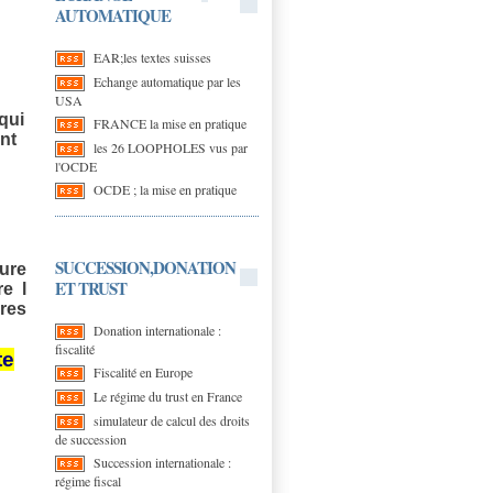
AUTOMATIQUE
EAR;les textes suisses
Echange automatique par les
USA
qui
FRANCE la mise en pratique
ent
les 26 LOOPHOLES vus par
l'OCDE
OCDE ; la mise en pratique
SUCCESSION,DONATION
ure
ET TRUST
re l
ures
Donation internationale :
fiscalité
te
Fiscalité en Europe
Le régime du trust en France
simulateur de calcul des droits
de succession
Succession internationale :
régime fiscal