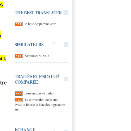
ts
THE BEST TRANSLATER
le best deepl.translator
u
SIMULATEURS
Simulateurs 2025
 t,
TRAITÉS ET FISCALITÉ
COMPARÉE
tre
conventions et traites
La convention ocde anti
évasion fiscale la liste des signataires
au...
ECHANGE