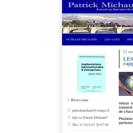
OUTILS DU FISCALISTE
LES + LUES
FIS
12 ao
LES
rap
Bienvenue
mieux e
souvent 
patrickmichaud@orange.fr
de cha
Qui est Patrick Michaud?
Plusieur
parleme
Tél+ 33 (0) 6 07 26 97 08