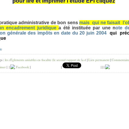
pour lire et imprimer l etude EFI cliquez
pratique administrative de bon sens
mais qui ne faisait l’o
un encadrement juridique
a été instituée par une n
ote d
ion générale des impôts en date du 20 juin 2004
qui préc
que
te
gs :
les rÈglements amiables en fiscalite (le second rapport de la d
|
Lien permanent
|
Commentaire
imer
|
|
Facebook
|
|
|
|
|