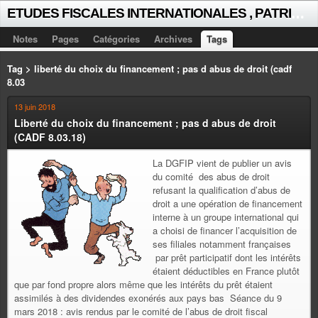
E
TUDES FISCALES INTERNATIONALES , PATRICK MICHAUD
Notes
Pages
Catégories
Archives
Tags
Tag > liberté du choix du financement ; pas d abus de droit (cadf
8.03
13 juin 2018
Liberté du choix du financement ; pas d abus de droit
(CADF 8.03.18)
La DGFIP vient de publier un avis
du comité des abus de droit
refusant la qualification d’abus de
droit a une opération de financement
interne à un groupe international qui
a choisi de financer l’acquisition de
ses filiales notamment françaises
par prêt participatif dont les intérêts
étaient déductibles en France plutôt
que par fond propre alors même que les intérêts du prêt étaient
assimilés à des dividendes exonérés aux pays bas Séance du 9
mars 2018 : avis rendus par le comité de l’abus de droit fiscal