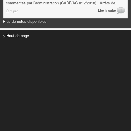
commentés par l’administration (CADF/AC n° 2/2018) Arrêts de...
Lire la suite
1
Écrit par
.
Plus de notes disponibles.
> Haut de page