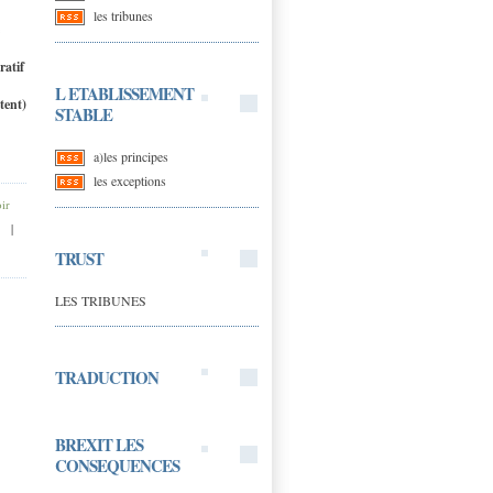
les tribunes
ratif
L ETABLISSEMENT
tent)
STABLE
a)les principes
les exceptions
ir
|
TRUST
LES TRIBUNES
TRADUCTION
BREXIT LES
CONSEQUENCES