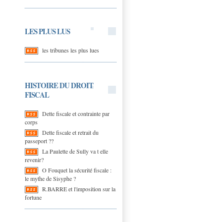
LES PLUS LUS
les tribunes les plus lues
HISTOIRE DU DROIT
FISCAL
Dette fiscale et contrainte par
corps
Dette fiscale et retrait du
passeport ??
La Paulette de Sully va t elle
revenir?
O Fouquet la sécurité fiscale :
le mythe de Sisyphe ?
R.BARRE et l'imposition sur la
fortune