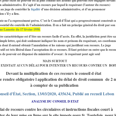
s pour excès de pouvoir est la plus connue des actions qui peuvent être engagées devant 
on administrative. Il s’agit d’un recours par lequel le requérant (l’auteur du recours)
au juge de contrôler la
légalité
d’une décision administrative, et d’en prononcer
on s’il y a lieu.
te ne l’a expressément prévu. C’est le Conseil d’État qui a progressivement construit ce
ssentiel du contrôle de l’administration. Il en a fait un principe général du droit par son
e Lamotte du 17 février 1950.
e caractéristique est d’être un recours facile d’accès. En effet, la juridiction peut être sa
imple lettre, qui doit seulement indiquer les nom et prénom du requérant, ses coordonné
on dont il entend obtenir l’annulation et les raisons qui justifient son recours. Le juge
atif est très libéral dans l’acceptation de ce recours. Il faut préciser en outre que le reco
s de pouvoir est dispensé du ministère d’avocat : le requérant peut agir seul
MAIS SURTOUT
 EXISTAIT AUCUN DÉLAI POUR INTENTER UN RECOURS CONTRE UN BOF
Devant la multiplication de ces recours
le conseil d état
de rendre obligatoire l application du délai de droit commun de 2 
à compter de sa publication
nseil d'État, Section, 13/03/2020, 435634, Publié au recueil Lebon
ANALYSE DU CONSEIL D ETAT
lai de recours contre les circulaires et instructions fiscales court à
er de leur mise en ligne sur le site impots.gouv.fr. Toutefois, pour l