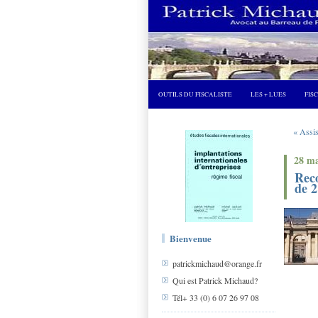
OUTILS DU FISCALISTE
LES + LUES
FIS
« Assis
28 ma
Reco
de 2
Bienvenue
patrickmichaud@orange.fr
Qui est Patrick Michaud?
Tél+ 33 (0) 6 07 26 97 08