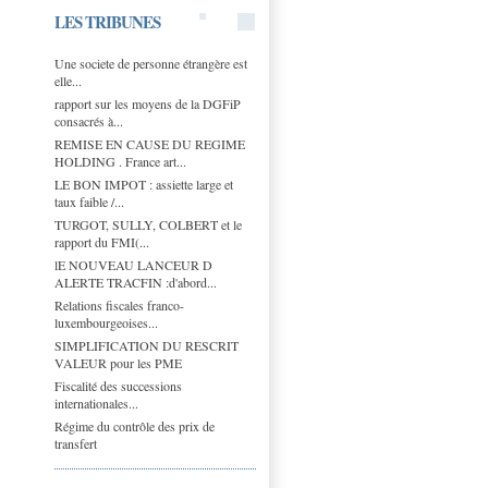
LES TRIBUNES
Une societe de personne étrangère est
elle...
rapport sur les moyens de la DGFiP
consacrés à...
REMISE EN CAUSE DU REGIME
HOLDING . France art...
LE BON IMPOT : assiette large et
taux faible /...
TURGOT, SULLY, COLBERT et le
rapport du FMI(...
lE NOUVEAU LANCEUR D
ALERTE TRACFIN :d'abord...
Relations fiscales franco-
luxembourgeoises...
SIMPLIFICATION DU RESCRIT
VALEUR pour les PME
Fiscalité des successions
internationales...
Régime du contrôle des prix de
transfert