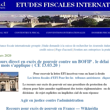
CAL NET
CONTENTIEUX FISCAL
CONVENTIONS INTERNATIONALES
DOSSIERS FISCA
tance fiscale internationale groupée ;l'italie demande à la suisse de rechercher les écureuils itali
credit suisse
|
Page d'accueil
|
Soutien aux entreprises la prat
rs 2020
urs direct en excès de pouvoir contre un BOFIP . le délai
 mois s'applique ( CE 13.03.20 )
Pour recevoir la lettre EFI inscrivez-vous en haut à droite
Les lettres fiscales d'EFI Pour lire les tribunes antérieures clique
Le recours our excès de pouvoir est une procédure de protection du
citoyen pour faire annuler rapidement des textes réglementaires ou d
décisions de rejet explicites ou implicites càd de non réponse
Agir en justice contre l'administration
Recours pour excès de pouvoir en France — Wikipédia