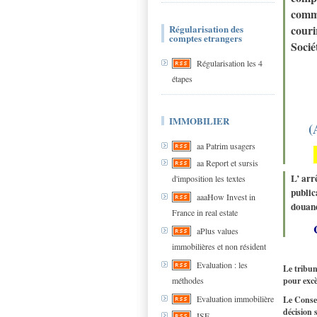
comme
Régularisation des
couri
comptes etrangers
Socié
Régularisation les 4
étapes
IMMOBILIER
(A
aa Patrim usagers
aa Report et sursis
L’ arr
d'imposition les textes
public
aaaHow Invest in
douane
France in real estate
aPlus values
immobilières et non résident
Evaluation : les
Le tribun
méthodes
pour excè
Evaluation immobilière
Le Consei
décision
ISF