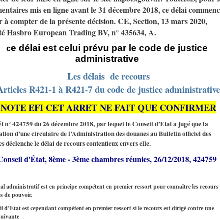
ntaires mis en ligne avant le 31 décembre 2018, ce délai commenc
r à compter de la présente décision. CE, Section, 13 mars 2020,
té Hasbro European Trading BV, n° 435634, A.
e
délai
est celui
prévu
par le code de justice
c
administrative
Les délais de recours
rticles R421-1 à R421-7 du code de justice administrative
NOTE EFI CET ARRET NE FAIT QUE CONFIRMER
êt n° 424759 du 26 décembre 2018, par lequel le Conseil d’Etat a jugé que la
ation d’une circulaire de l’Administration des douanes au Bulletin officiel des
s déclenche le délai de recours contentieux envers elle.
Conseil d'État, 8ème - 3ème chambres réunies, 26/12/2018, 424759
al administratif est en principe compétent en premier ressort pour connaître les recours
s de pouvoir.
l d’Etat est cependant compétent en premier ressort si le recours est dirigé contre une
 suivante