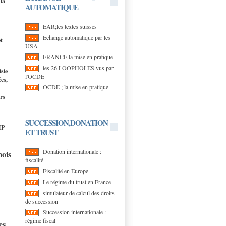
la
AUTOMATIQUE
EAR;les textes suisses
Echange automatique par les
t
USA
FRANCE la mise en pratique
les 26 LOOPHOLES vus par
isie
l'OCDE
es,
OCDE ; la mise en pratique
urs
SUCCESSION,DONATION
IP
ET TRUST
Donation internationale :
mois
fiscalité
Fiscalité en Europe
Le régime du trust en France
simulateur de calcul des droits
de succession
Succession internationale :
régime fiscal
es