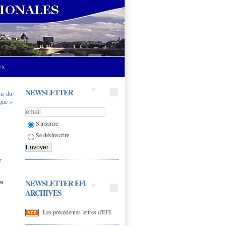
UX
NEWSLETTER
ens du
ique »
S'inscrire
Se désinscrire
r
NEWSLETTER EFI
es
ARCHIVES
Les précédentes lettres d'EFI