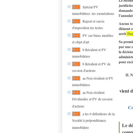
Le recour
juridicti
Spécial PV
demande 
immobilières :les exonérations
l’annulati
Report et sursis
Aucun tex
d'imposition les textes
élément e
arrêt
Dam
PV sur biens meubles
Sa premièr
et objet d'art
par une s
b Résident et PV
la décisi
immobilières
administr
pour excè
b Résident et PV de
cession d'actions
IL N
aa Non résident et PV
immobilières
vient 
aa Non résident
Dividendes et PV de cession
d'actions
Co
a les 6 définitions de la
Société à prépondérance
Le dé
immobilière
compt