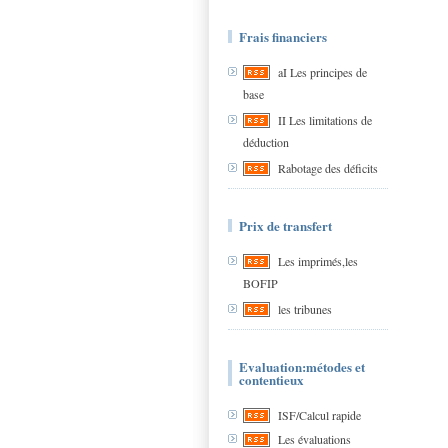
Frais financiers
aI Les principes de
base
II Les limitations de
déduction
Rabotage des déficits
Prix de transfert
Les imprimés,les
BOFIP
les tribunes
Evaluation:métodes et
contentieux
ISF/Calcul rapide
Les évaluations