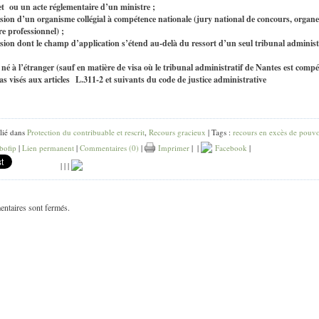
t ou un acte réglementaire d’un ministre ;
sion d’un organisme collégial à compétence nationale (jury national de concours, organe
e professionnel) ;
sion dont le champ d’application s’étend au-delà du ressort d’un seul tribunal administ
e né à l’étranger (sauf en matière de visa où le tribunal administratif de Nantes est compé
as visés aux articles L.311-2 et suivants du code de justice administrative
lié dans
Protection du contribuable et rescrit
,
Recours gracieux
| Tags :
recours en excès de pouvo
bofip
|
Lien permanent
|
Commentaires (0)
|
Imprimer
|
|
Facebook
|
|
|
|
ntaires sont fermés.