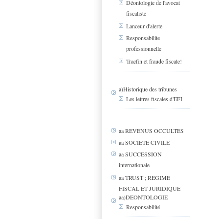
Déontologie de l'avocat
fiscaliste
Lanceur d'alerte
Responsabilite
professionnelle
Tracfin et fraude fiscale!
a)Historique des tribunes
Les lettres fiscales d'EFI
aa REVENUS OCCULTES
aa SOCIETE CIVILE
aa SUCCESSION
internationale
aa TRUST ; REGIME
FISCAL ET JURIDIQUE
aa)DEONTOLOGIE
Responsabilité