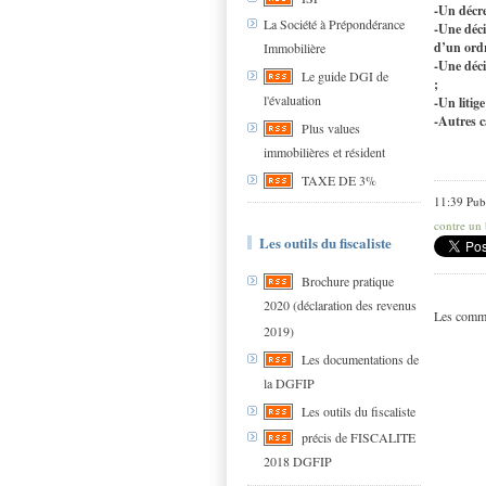
-Un décre
La Société à Prépondérance
-Une déci
d’un ordr
Immobilière
-Une déci
Le guide DGI de
;
l'évaluation
-Un litig
-Autres c
Plus values
immobilières et résident
TAXE DE 3%
11:39 Pub
contre un 
Les outils du fiscaliste
Brochure pratique
2020 (déclaration des revenus
Les comme
2019)
Les documentations de
la DGFIP
Les outils du fiscaliste
précis de FISCALITE
2018 DGFIP