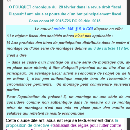
O FOUQUET chronique du 28 février dans la revue droit fiscal
Dispositif anti abus et poursuite d’un but principalement fiscal
Cons const N° 2015-726 DC 29 déc. 2015.
Le nouvel
article 145 -§ 6 -k CGI
dispose en effet
6 L
e régime fiscal des sociétés mères
n'est pas
applicable :
k) Aux produits des titres de participation distribués dans le cadre d
montage ou d'une série de montages définis
au 3 de l'article 119 ter.
c’est à dire
« dans le cadre d'un montage ou d'une série de montages qui, ay
en place pour obtenir, à titre d'objectif principal ou au titre d'un d
principaux, un avantage fiscal allant à l'encontre de l'objet ou de la
ce même 1, n'est pas authentique compte tenu de l'ensemble d
circonstances pertinents. Un montage peut comprendre plusieur
parties
Pour l'application du présent 3, un montage ou une série de m
considéré comme non authentique dans la mesure où ce montag
série de montages n'est pas mis en place pour des motifs c
valables qui reflètent la réalité économique
Cette clause dite anti abus est reprise textuellement dans
la
é
tablissant des règles pour lutter contre
proposition de directive