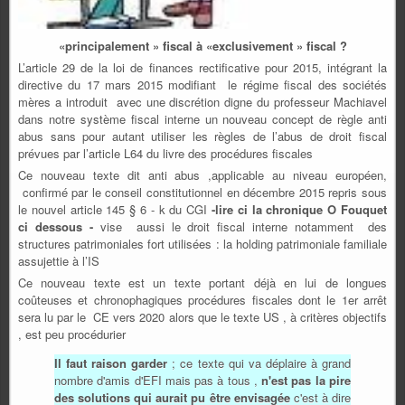
«principalement » fiscal à «exclusivement » fiscal ?
L’article 29 de la loi de finances rectificative pour 2015, intégrant la
directive du 17 mars 2015 modifiant le régime fiscal des sociétés
mères a introduit avec une discrétion digne du professeur Machiavel
dans notre système fiscal interne un nouveau concept de règle anti
abus sans pour autant utiliser les règles de l’abus de droit fiscal
prévues par l’article L64 du livre des procédures fiscales
Ce nouveau texte dit anti abus ,applicable au niveau européen,
confirmé par le conseil constitutionnel en décembre 2015 repris sous
le nouvel article 145 § 6 - k du CGI
-lire ci la chronique O Fouquet
ci dessous -
vise aussi le droit fiscal interne notamment des
structures patrimoniales fort utilisées : la holding patrimoniale familiale
assujettie à l’IS
Ce nouveau texte est un texte portant déjà en lui de longues
coûteuses et chronophagiques procédures fiscales dont le 1er arrêt
sera lu par le CE vers 2020 alors que le texte US , à critères objectifs
, est peu procédurier
Il faut raison garder
; ce texte qui va déplaire à grand
nombre d'amis d'EFI mais pas à tous ,
n'est pas la pire
des solutions qui aurait pu être envisagée
c'est à dire