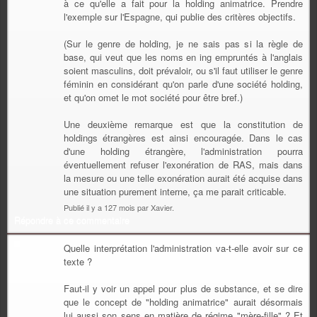
à ce qu'elle a fait pour la holding animatrice. Prendre
l'exemple sur l'Espagne, qui publie des critères objectifs.
(Sur le genre de holding, je ne sais pas si la règle de
base, qui veut que les noms en ing empruntés à l'anglais
soient masculins, doit prévaloir, ou s'il faut utiliser le genre
féminin en considérant qu'on parle d'une société holding,
et qu'on omet le mot société pour être bref.)
Une deuxième remarque est que la constitution de
holdings étrangères est ainsi encouragée. Dans le cas
d'une holding étrangère, l'administration pourra
éventuellement refuser l'exonération de RAS, mais dans
la mesure ou une telle exonération aurait été acquise dans
une situation purement interne, ça me parait criticable.
Publié il y a 127 mois par Xavier.
Répondre à ce commentaire
Quelle interprétation l'administration va-t-elle avoir sur ce
texte ?
Faut-il y voir un appel pour plus de substance, et se dire
que le concept de "holding animatrice" aurait désormais
lui aussi son sens en matière de régime "mère-fille" ? Et