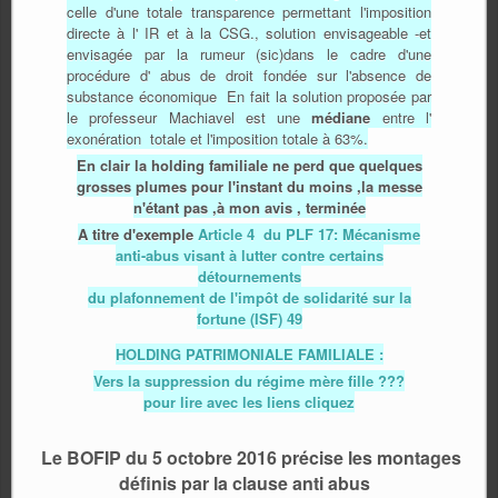
celle d'une totale transparence permettant l'imposition
directe à l' IR et à la CSG., solution envisageable -et
envisagée par la rumeur (sic)dans le cadre d'une
procédure d' abus de droit fondée sur l'absence de
substance économique En fait la solution proposée par
le professeur Machiavel est une
médiane
entre l'
exonération totale et l'imposition totale à 63%.
En clair la holding familiale ne perd que quelques
grosses plumes pour l'instant du moins ,la messe
n'étant pas ,à mon avis , terminée
A titre d'exemple
Article 4 du PLF 17: Mécanisme
anti-abus visant à lutter contre certains
détournements
du plafonnement de l'impôt de solidarité sur la
fortune (ISF) 49
HOLDING PATRIMONIALE F
A
MI
L
IALE :
Vers la suppression du régime mère fille ???
pour lire avec les liens cliquez
Le BOFIP du 5 octobre 2016 précise les montages
définis par la clause anti abus