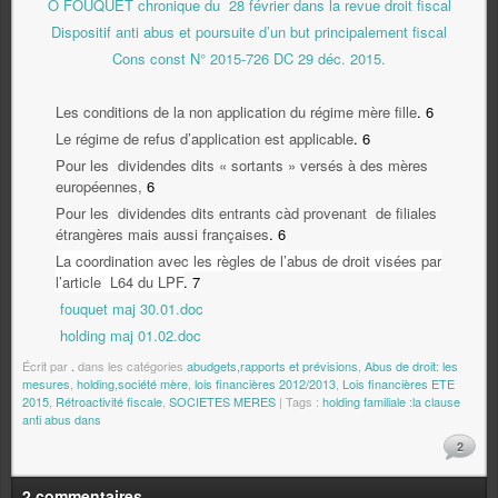
O FOUQUET chronique du 28 février dans la revue droit fiscal
Dispositif anti abus et poursuite d’un but principalement fiscal
Cons const N° 2015-726 DC 29 déc. 2015.
Les conditions de la non application du régime mère fille
.
6
Le régime de refus d’application est applicable
.
6
Pour les dividendes dits « sortants » versés à des mères
européennes,
6
Pour les dividendes dits entrants càd provenant de filiales
étrangères mais aussi françaises
.
6
La coordination avec les règles de l’abus de droit visées par
l’article L64 du LPF
.
7
fouquet maj 30.01.doc
holding maj 01.02.doc
Écrit par
.
dans les catégories
abudgets,rapports et prévisions
,
Abus de droit: les
mesures
,
holding,société mère
,
lois financières 2012/2013
,
Lois financières ETE
2015
,
Rétroactivité fiscale
,
SOCIETES MERES
| Tags :
holding familiale :la clause
anti abus dans
2
2 commentaires