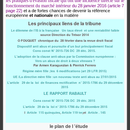
les pratiques d'évasion fiscale qui ont une incidence directe sur le
fonctionnement du marché intérieur
du 28 janvier 2016 (article 7
page 22)
et a de fortes chances de devenir la référence
européenne
et nationale
en la matière
Les principaux liens de la tribune
Le dilemme de l’IS à la française
Un taux élevé et une rentabilité faible
source Direction du Trésor 2014
O FOUQUET chronique du 28 février dans la revue droit fiscal
Dispositif anti abus et poursuite d’un but principalement fiscal
Cons const N° 2015-726 DC 29 déc. 2015.
L'adoption de la clause anti-abus par la Commission européenne :
Vers un abus de droit à deux vitesses ?
Par Armen Karaguezian & Pierrick Ferrero
Régime mère fille ;les 6 modifications (art 29 LFR 2015)
UE /La directive mère fille :un nouveau texte anti abus au 27/01/2015
L’article 29 de la loi de finances rectificative n° 2015-1786 du 29 décembre
2015
LE RAPPORT RABAULT
Cons const N° 2015-726 DC 29 déc. 2015
L’article 29 de la loi n° 2015-1786 du 29 décembre 2015
l
Article 115 quinquies
,
Article 119 ter
,et
Article . 145
le plan de l '
étude