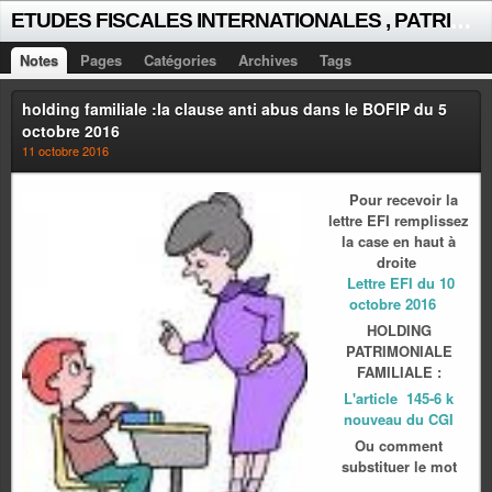
E
TUDES FISCALES INTERNATIONALES , PATRICK MICHAUD
Notes
Pages
Catégories
Archives
Tags
holding familiale :la clause anti abus dans le BOFIP du 5
octobre 2016
11 octobre 2016
Pour recevoir la
lettre EFI remplissez
la case en haut à
droite
Lettre EFI du 10
octobre 2016
HOLDING
PATRIMONIALE
FAMILIALE :
L'article 145-6 k
nouveau du CGI
Ou comment
substituer le mot