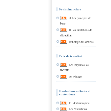
Frais financiers
aI Les principes de
base
II Les limitations de
déduction
Rabotage des déficits
Prix de transfert
Les imprimés,les
BOFIP
les tribunes
Evaluation:métodes et
contentieux
ISF/Calcul rapide
Les évaluations