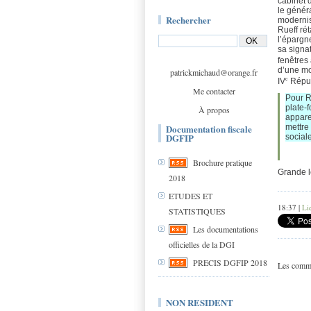
cabinet 
le génér
Rechercher
modernis
Rueff rét
l’épargn
sa signa
fenêtres 
d’une mo
patrickmichaud@orange.fr
e
IV
Répu
Me contacter
Pour R
plate-
À propos
apparei
Documentation fiscale
mettre
DGFIP
sociale
Brochure pratique
Grande le
2018
ETUDES ET
18:37 |
Li
STATISTIQUES
Les documentations
officielles de la DGI
PRECIS DGFIP 2018
Les comme
NON RESIDENT