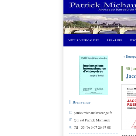
OUTILS DU FISCALISTE
LES + LUES
FIS
« Europe:
30 ja
Jacq
Bienvenue
patrickmichaud@orange.fr
Qui est Patrick Michaud?
Tél+ 33 (0) 6 07 26 97 08