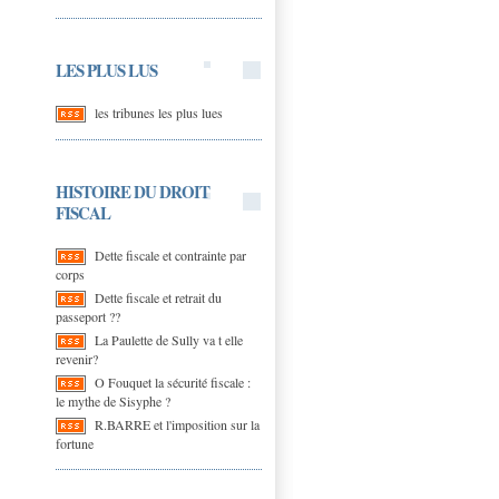
LES PLUS LUS
les tribunes les plus lues
HISTOIRE DU DROIT
FISCAL
Dette fiscale et contrainte par
corps
Dette fiscale et retrait du
passeport ??
La Paulette de Sully va t elle
revenir?
O Fouquet la sécurité fiscale :
le mythe de Sisyphe ?
R.BARRE et l'imposition sur la
fortune