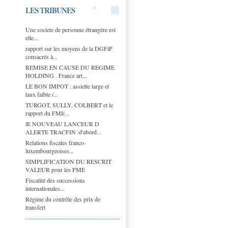
LES TRIBUNES
Une societe de personne étrangère est
elle...
rapport sur les moyens de la DGFiP
consacrés à...
REMISE EN CAUSE DU REGIME
HOLDING . France art...
LE BON IMPOT : assiette large et
taux faible /...
TURGOT, SULLY, COLBERT et le
rapport du FMI(...
lE NOUVEAU LANCEUR D
ALERTE TRACFIN :d'abord...
Relations fiscales franco-
luxembourgeoises...
SIMPLIFICATION DU RESCRIT
VALEUR pour les PME
Fiscalité des successions
internationales...
Régime du contrôle des prix de
transfert