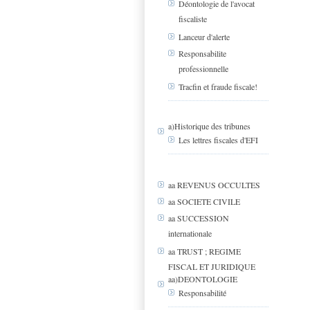
Déontologie de l'avocat
fiscaliste
Lanceur d'alerte
Responsabilite
professionnelle
Tracfin et fraude fiscale!
a)Historique des tribunes
Les lettres fiscales d'EFI
aa REVENUS OCCULTES
aa SOCIETE CIVILE
aa SUCCESSION
internationale
aa TRUST ; REGIME
FISCAL ET JURIDIQUE
aa)DEONTOLOGIE
Responsabilité