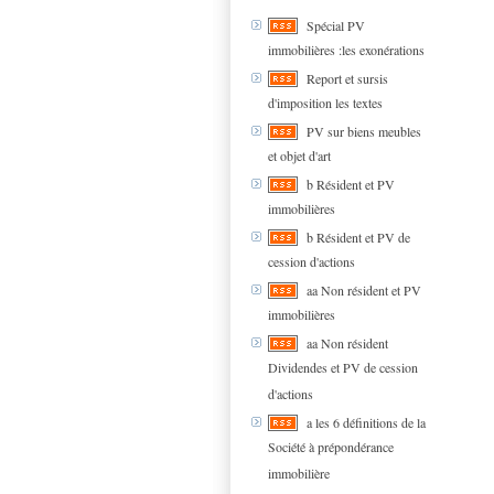
Spécial PV
immobilières :les exonérations
Report et sursis
d'imposition les textes
PV sur biens meubles
et objet d'art
b Résident et PV
immobilières
b Résident et PV de
cession d'actions
aa Non résident et PV
immobilières
aa Non résident
Dividendes et PV de cession
d'actions
a les 6 définitions de la
Société à prépondérance
immobilière