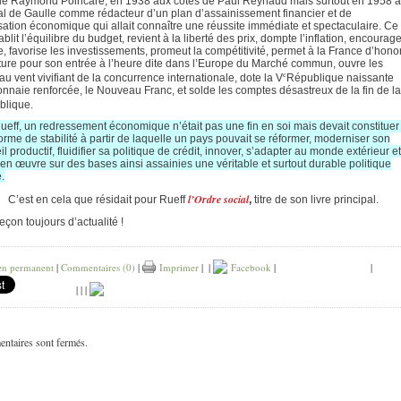
de Raymond Poincaré, en 1938 aux côtés de Paul Reynaud mais surtout en 1958 
al de Gaulle comme rédacteur d’un plan d’assainissement financier et de
ation économique qui allait connaître une réussite immédiate et spectaculaire. Ce
ablit l’équilibre du budget, revient à la liberté des prix, dompte l’inflation, encourag
e, favorise les investissements, promeut la compétitivité, permet à la France d’hono
ture pour son entrée à l’heure dite dans l’Europe du Marché commun, ouvre les
e
au vent vivifiant de la concurrence internationale, dote la V
République naissante
nnaie renforcée, le Nouveau Franc, et solde les comptes désastreux de la fin de la
blique.
ueff, un redressement économique n’était pas une fin en soi mais devait constituer
forme de stabilité à partir de laquelle un pays pouvait se réformer, moderniser son
l productif, fluidifier sa politique de crédit, innover, s’adapter au monde extérieur et
 en œuvre sur des bases ainsi assainies une véritable et surtout durable politique
.
l’Ordre social
C’est en cela que résidait pour Rueff
,
titre de son livre principal.
çon toujours d’actualité !
en permanent
|
Commentaires (0)
|
Imprimer
|
|
Facebook
|
|
|
|
|
ntaires sont fermés.