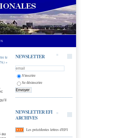
UX
NEWSLETTER
tre le
RPA) »
S'inscrire
Se désinscrire
.
ec
u’il
NEWSLETTER EFI
ARCHIVES
Les précédentes lettres d'EFI
6 au