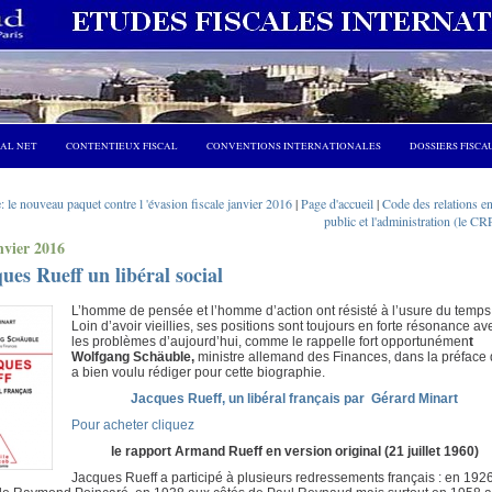
CAL NET
CONTENTIEUX FISCAL
CONVENTIONS INTERNATIONALES
DOSSIERS FISCA
 le nouveau paquet contre l 'évasion fiscale janvier 2016
|
Page d'accueil
|
Code des relations en
public et l'administration (le C
nvier 2016
ues Rueff un libéral social
L’homme de pensée et l’homme d’action ont résisté à l’usure du temps
Loin d’avoir vieillies, ses positions sont toujours en forte résonance av
les problèmes d’aujourd’hui, comme le rappelle fort opportunémen
t
Wolfgang Schäuble,
ministre allemand des Finances, dans la préface q
a bien voulu rédiger pour cette biographie.
Jacques Rueff, un libéral français par Gérard Minart
Pour acheter cliquez
le rapport
Armand
Rueff en version original (21 juillet 1960)
Jacques Rueff a participé à plusieurs redressements français : en 192