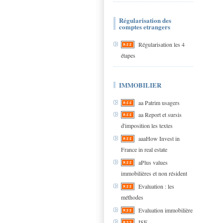
Régularisation des
comptes etrangers
Régularisation les 4
étapes
IMMOBILIER
aa Patrim usagers
aa Report et sursis
d'imposition les textes
aaaHow Invest in
France in real estate
aPlus values
immobilières et non résident
Evaluation : les
méthodes
Evaluation immobilière
ISF