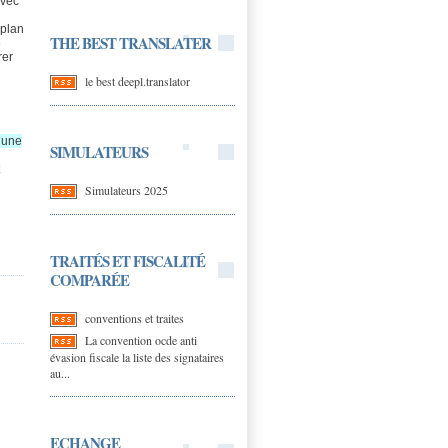
avec
 plan
THE BEST TRANSLATER
e
rer
le best deepl.translator
 une
SIMULATEURS
Simulateurs 2025
TRAITÉS ET FISCALITÉ
COMPARÉE
conventions et traites
La convention ocde anti
évasion fiscale la liste des signataires
au...
ECHANGE