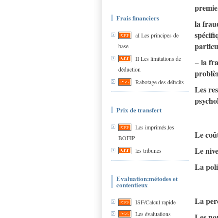
premier
Frais financiers
la frau
spécifi
aI Les principes de
particu
base
II Les limitations de
− la f
déduction
problèm
Rabotage des déficits
Les res
psycho
Prix de transfert
Les imprimés,les
Le coût
BOFIP
Le niv
les tribunes
La poli
Evaluation:métodes et
contentieux
La per
ISF/Calcul rapide
Les évaluations
Les nor