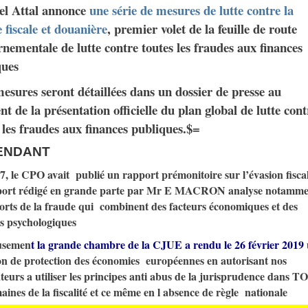
el Attal annonce
une série de mesures de lutte contre la
 fiscale et douanière
, premier volet de la feuille de route
nementale de lutte contre toutes les fraudes aux finances
ques
sures seront détaillées dans un dossier de presse au
 de la présentation officielle du plan global de lutte cont
 les fraudes aux finances publiques.$=
ENDANT
, le CPO avait publié un rapport prémonitoire sur l’évasion fiscal
port rédigé en grande parte par Mr E MACRON analyse notamme
sorts de la fraude qui combinent des facteurs économiques et des
rs psychologiques
usemen
t
la grande chambre de la CJUE a rendu le 26 février 2019
on de protection des économies européennes en autorisant nos
ateurs a utiliser les principes anti abus de la jurisprudence dans 
aines de la fiscalité et ce même en l absence de règle nationale