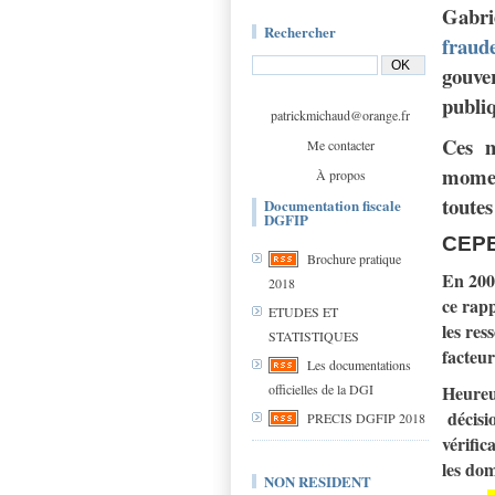
Gabri
Rechercher
fraude
gouver
publi
patrickmichaud@orange.fr
Ces me
Me contacter
moment
À propos
toutes
Documentation fiscale
DGFIP
CEP
Brochure pratique
En 2007
2018
ce rap
ETUDES ET
les res
STATISTIQUES
facteu
Les documentations
officielles de la DGI
Heure
décisi
PRECIS DGFIP 2018
vérific
les dom
NON RESIDENT