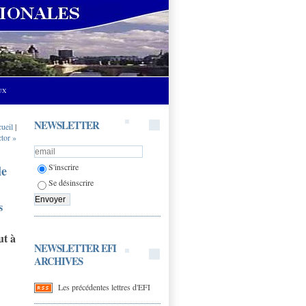
UX
NEWSLETTER
cueil
|
tor »
S'inscrire
le
Se désinscrire
s
ut à
NEWSLETTER EFI
ARCHIVES
Les précédentes lettres d'EFI