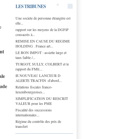
LES TRIBUNES
Une societe de personne étrangère est
elle...
e
rapport sur les moyens de la DGFiP
consacrés à...
REMISE EN CAUSE DU REGIME
HOLDING . France art...
nt
LE BON IMPOT : assiette large et
taux faible /...
TURGOT, SULLY, COLBERT et le
rapport du FMI(...
ale
lE NOUVEAU LANCEUR D
ALERTE TRACFIN :d'abord...
aude
Relations fiscales franco-
luxembourgeoises...
SIMPLIFICATION DU RESCRIT
VALEUR pour les PME
Fiscalité des successions
internationales...
Régime du contrôle des prix de
transfert