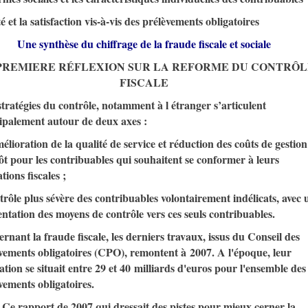
é et la satisfaction vis-à-vis des prélèvements obligatoires
Une synthèse du chiffrage de la fraude fiscale et sociale
PREMIERE RÉFLEXION SUR LA REFORME DU CONTRÔL
FISCALE
tratégies du contrôle, notamment à l étranger s’articulent
ipalement autour de deux axes :
lioration de la qualité de service et réduction des coûts de gestion
ôt pour les contribuables qui souhaitent se conformer à leurs
tions fiscales ;
trôle plus sévère des contribuables volontairement indélicats, avec 
entation des moyens de contrôle vers ces seuls contribuables.
rnant la fraude fiscale, les derniers travaux, issus du Conseil des
vements obligatoires (CPO), remontent à 2007. A l'époque, leur
ation se situait entre 29 et 40 milliards d'euros pour l'ensemble des
vements obligatoires.
e rapport de 2007 qui dressait des pistes pour mieux cerner la