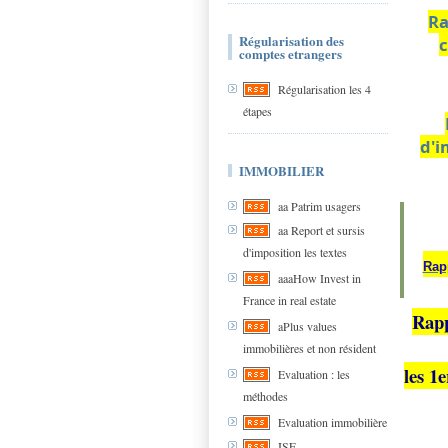
Ra
Régularisation des
c
comptes etrangers
Régularisation les 4
étapes
d'i
IMMOBILIER
aa Patrim usagers
aa Report et sursis
d'imposition les textes
Rap
aaaHow Invest in
France in real estate
Rapp
aPlus values
immobilières et non résident
les 1e
Evaluation : les
méthodes
Evaluation immobilière
ISF