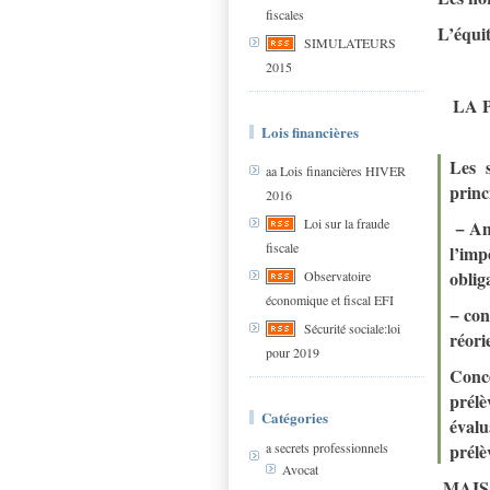
fiscales
L’équit
SIMULATEURS
2015
LA 
Lois financières
Les s
aa Lois financières HIVER
princ
2016
Loi sur la fraude
− Amé
fiscale
l’imp
obliga
Observatoire
économique et fiscal EFI
− con
Sécurité sociale:loi
réori
pour 2019
Conce
prélè
Catégories
évalu
a secrets professionnels
prélè
Avocat
MAIS C