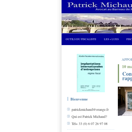
OUTILS DU FISCALISTE
LES + LUES
FIS
APPORT
10 ma
Cont
rap
Bienvenue
patrickmichaud@orange.fr
Qui est Patrick Michaud?
Tél+ 33 (0) 6 07 26 97 08