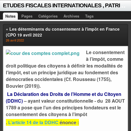
E
TUDES FISCALES INTERNATIONALES , PATRICK MICHAUD
Notes
Pages
Catégories
Archives
Tags
« Les déterminants du consentement à l'impôt en France
(CPO 19 avril 2022
26 avril 2022
Le consentement
à l’impôt, comme
droit politique des citoyens à définir les modalités de
l’impôt, est un principe juridique au fondement des
démocraties occidentales (Cf. Rousseau (1755),
Bouvier (2019)).
La Déclaration des Droits de l’Homme et du Citoyen
(DDHC)
– ayant valeur constitutionnelle - du 28 AOUT
1789 a pose que l’un des principes fondateurs est le
consentement des citoyens à l’impôt
.
L’article 14 de la DDHC
énonce :