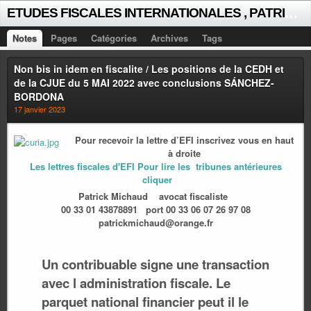
E
TUDES FISCALES INTERNATIONALES , PATRICK MICHAUD
Notes
Pages
Catégories
Archives
Tags
Non bis in idem en fiscalite / Les positions de la CEDH et
de la CJUE du 5 MAI 2022 avec conclusions SÁNCHEZ-
BORDONA
17 janvier 2023
Pour recevoir la lettre d’EFI inscrivez vous en haut
à droite
Les lettres fiscales d'EFI Pour lire les tribunes antérieures
cliquer
Patrick Michaud
avocat fiscaliste
00 33 01 43878891 port 00 33 06 07 26 97 08
patrickmichaud@orange.fr
Un contribuable signe une transaction
avec l administration fiscale. Le
parquet national financier peut il le