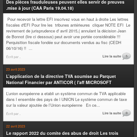
Des pièces frauduleuses peuvent elles servir de preuves
.mise à jour (CAA Paris 19.04.18)
Pour recevoir la lettre EFI inscrivez vous en haut à droite Les lettres
fiscales d'EFI Pour lire les tribunes antérieures cliquer NOTE EFI Le
revirement de jurisprudence d' avril 2015,( annulant la décision Jean
de Bonnot (lire ci dessous) peut avoir une portée considérable !!!
Perquisition fiscale fondée sur documents vendus au fisc (CEDH
06/10/16) !! ...
Lire la suite
5
Écrit par
.
23 avril 2023
L’application de la directive TVA soumise au Parquet
National Financier par ANTICOR ( l'aff MICROSOFT
L’union européenne a etabli un système commun de TVA applicable
dans l ensemble des pays de l UNION Le système commun de taxe
sur la valeur ajoutée de l’Union européenne En ce...
Lire la suite
0
Écrit par
.
22 avril 2023
Le rapport 2022 du comite des abus de droit Les trois