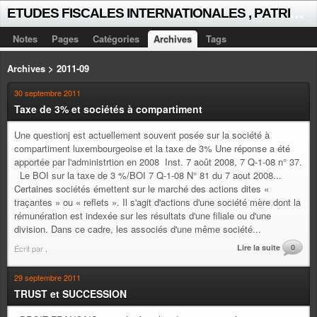
E
TUDES FISCALES INTERNATIONALES , PATRICK MICHAUD
Notes
Pages
Catégories
Archives
Tags
Archives > 2011-09
30 septembre 2011
Taxe de 3% et sociétés à compartiment
Une questionj est actuellement souvent posée sur la société à
compartiment luxembourgeoise et la taxe de 3% Une réponse a été
apportée par l'administrtion en 2008 Inst. 7 août 2008, 7 Q-1-08 n° 37.
Le BOI sur la taxe de 3 %/BOI 7 Q-1-08 N° 81 du 7 aout 2008...
Certaines sociétés émettent sur le marché des actions dites «
traçantes » ou « reflets ». Il s'agit d'actions d'une société mère dont la
rémunération est indexée sur les résultats d'une filiale ou d'une
division. Dans ce cadre, les associés d'une même société...
Lire la suite
0
Écrit par
.
29 septembre 2011
TRUST et SUCCESSION