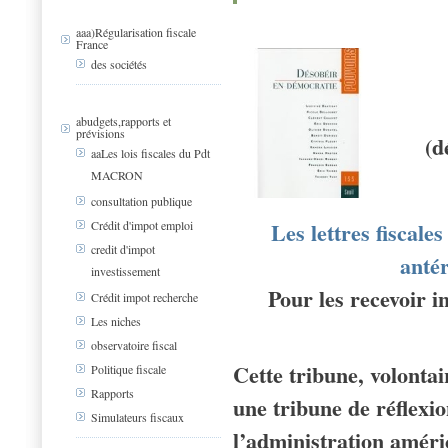
aaa)Régularisation fiscale
France
des sociétés
abudgets,rapports et
prévisions
(d
aaLes lois fiscales du Pdt
MACRON
consultation publique
Les lettres fiscale
Crédit d'impot emploi
credit d'impot
anté
investissement
Pour les recevoir i
Crédit impot recherche
Les niches
observatoire fiscal
Cette tribune, volonta
Politique fiscale
Rapports
une tribune de réflexi
Simulateurs fiscaux
l’administration améri