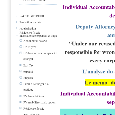
Individual Accountab
de
PACTE DUTREUIL
Protection sociale
Deputy Attorney
regularisation
Résidence fiscale
an
internationale,expatriés et impa
Actionnariat salarié
“Under our revised
De Ruyter
responsible for wrong
Déclaration des comptes à l
every corp
etranger
Exit Tax
L’analyse d
expatrié
Impatrié
Le memo de
Partir à l etranger : la
pratique
Individual Accountabi
PV Immobilières
sep
PV mobilière-stock option
Résidence fiscale
internationale