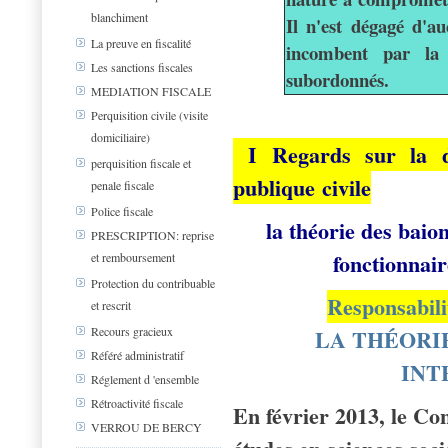
blanchiment
Il n'est dégagé d'au
La preuve en fiscalité
incombent par la 
Les sanctions fiscales
subordonnés.
MEDIATION FISCALE
Perquisition civile (visite
domiciliaire)
I
Regards sur la d
perquisition fiscale et
publique civile
penale fiscale
Police fiscale
la théorie des baio
PRESCRIPTION: reprise
fonctionnair
et remboursement
Protection du contribuable
Responsabilit
et rescrit
LA THÉORI
Recours gracieux
Référé administratif
INT
Réglement d 'ensemble
Rétroactivité fiscale
En février 2013, le Con
VERROU DE BERCY