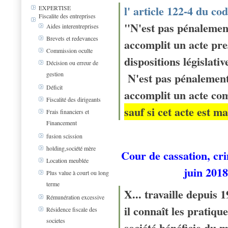
l' article 122-4 du co
EXPERTISE
Fiscalite des entreprises
"N'est pas pénalemen
Aides interentreprises
Brevets et redevances
accomplit un acte pre
Commission oculte
dispositions législati
Décision ou erreur de
gestion
N'est pas pénalement
Déficit
accomplit un acte com
Fiscalité des dirigeants
sauf si cet acte est ma
Frais financiers et
Financement
fusion scission
holding,société mère
Cour de cassation, cr
Location meublée
juin 2018
Plus value à court ou long
terme
X... travaille depuis 
Rémunération excessive
il connaît les pratique
Résidence fiscale des
societes
société bénéficie du 