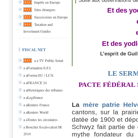
Suite aux observations d
Impôts en Europe
Et des yo
Sites étrangers
Successions en Europe
Taxation and
Investment Guides
Et des yod
FISCAL NET
L’esprit de Gui
a a TV Public Senat
a aFormation E.F.I.
LE SER
a aForum EU / LUX
a aFRANCE 24
PACTE FÉDÉRAL S
a aHistoriques des tribunes
a aLegifrance
La
mère patrie Helv
a aReuters France
cantons, sur la prairi
a aReuters World
datée de 1900 et dép
a aToutes les circulaires
Schwyz fait partie de 
a Bouclier fiscal+calcul IR
mythe fondateur du G
2010