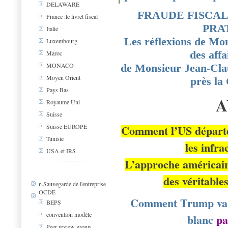
DELAWARE
FRAUDE FISCAL
France :le livret fiscal
PRAT
Italie
Les réflexions de Mo
Luxembourg
des affa
Maroc
MONACO
de Monsieur Jean-Cl
Moyen Orient
près la
Pays Bas
A
Royaume Uni
Suisse
Comment l’US départem
Suisse EUROPE
Tunisie
les infra
USA et IRS
L’approche américain
des véritabl
n.Sauvegarde de l'entreprise
OCDE
Comment Trump va ré
BEPS
convention modèle
blanc
p
Peer review group