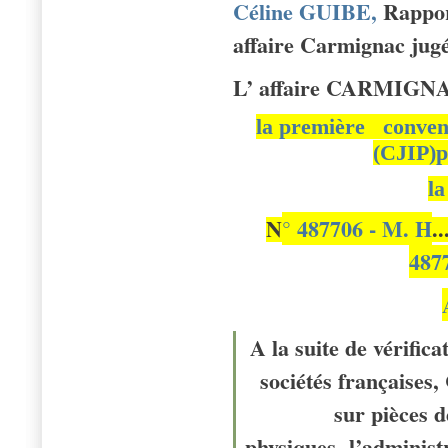
Céline GUIBE,
Rappor
affaire Carmignac ju
L’ affaire CARMIG
la première
convent
(CJIP)
p
la
N
° 487706 - M. H
.
487
A la suite de vérific
sociétés françaises
sur pièces d
physiques, l’administ