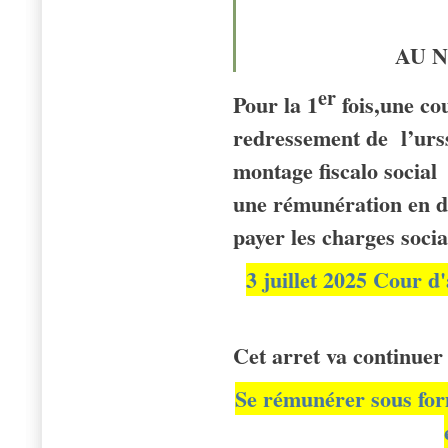
AU 
er
Pour la 1
fois,une co
redressement de l’urs
montage fiscalo socia
une rémunération en di
payer les charges socia
3 juillet 2025 Cour 
Cet arret va continuer
Se rémunérer sous for