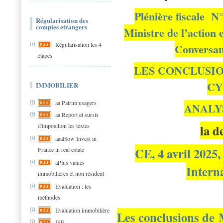
Plénière fiscale 
Régularisation des
comptes etrangers
Ministre de l’action 
Régularisation les 4
Conversan
étapes
LES CONCLUSIO
C
IMMOBILIER
aa Patrim usagers
ANALY
aa Report et sursis
d'imposition les textes
la d
aaaHow Invest in
CE, 4 avril 2025
France in real estate
aPlus values
Intern
immobilières et non résident
Evaluation : les
méthodes
Evaluation immobilière
Les conclusions de
ISF