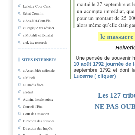
moitié le 27 septembre et l
La lettre Cour Cass.
un acompte immédiat, que 
Sénat Com.fin.
pour un montant de 25 000
z Ass.Nat.Com.Fin.
alors même qu’elle était ga
z Belgique tax adviser
le massacre
z Mobilité et Expatrié
z uk tax research
Helveti
Une pensée de souvenir h
SITES INTERNETS
10 août 1792 journée de l
septembre 1792 et dont l
a Assemblée nationale
Lucerne
(
cliquer)
a Minefi
a Paradis fiscal
a Sénat
Les 127 trib
Admin. fiscale suisse
NE PAS OU
Conseil d'Etat
Cour de Cassation
Direction des douanes
Direction des Impôts