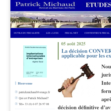
OUTILS DU FISCALISTE
LES + LUES
FISCAL NET
CONTENTIEUX FISCAL
05 août 2025
La décision CONVERS
applicable pour les ex
Nous
jur
Inte
Bienvenue
form
patrickmichaud@orange.fr
apr
Qui est Patrick Michaud?
Tél+ 33 (0) 6 07 26 97 08
décision définitive d’a