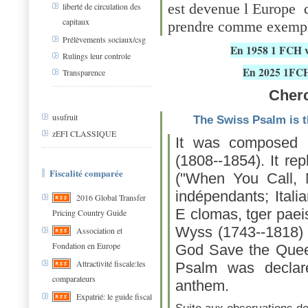
est devenue l Europe d
liberté de circulation des
capitaux
prendre comme exempl
Prélèvements sociaux/csg
En 1958 1 FCH v
Rulings leur controle
En 2025 1FC
Transparence
Cherc
usufruit
The Swiss Psalm is t
zEFI CLASSIQUE
It was composed i
(1808--1854). It re
Fiscalité comparée
("When You Call, 
indépendants; Ital
2016 Global Transfer
E clomas, tger pae
Pricing Country Guide
Wyss (1743--1818) 
Association et
Fondation en Europe
God Save the Queen
Attractivité fiscale:les
Psalm was declare
comparateurs
anthem.
Expatrié: le guide fiscal