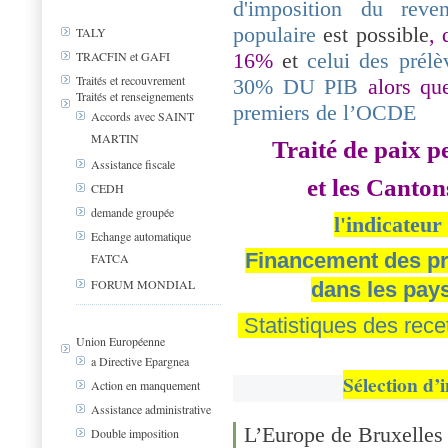
d'imposition du reve
populaire
est possible
,
TALY
16%
et
celui des prél
TRACFIN et GAFI
Traités et recouvrement
30% DU PIB
alor
s
qu
Traités et renseignements
premiers de l’OCDE
Accords avec SAINT
MARTIN
Traité de paix p
Assistance fiscale
et les Cantons
CEDH
demande groupée
l'indicateur
Echange automatique
Financement des pre
FATCA
FORUM MONDIAL
dans les pa
Statistiques des rece
Union Européenne
a Directive Epargnea
Sélection d’
Action en manquement
Assistance administrative
L’Europe de Bruxelles 
Double imposition