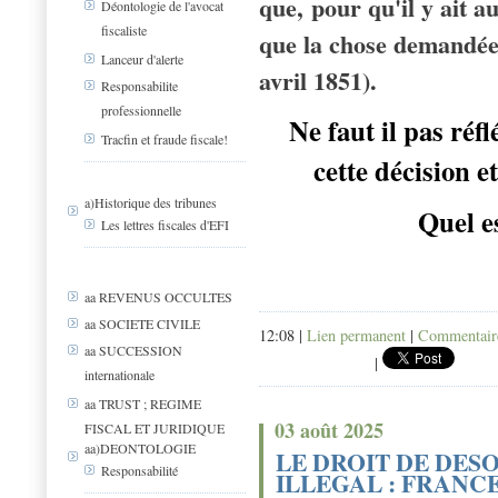
que, pour qu'il y ait au
Déontologie de l'avocat
fiscaliste
que la chose demandée 
Lanceur d'alerte
avril 1851).
Responsabilite
professionnelle
Ne faut il pas réf
Tracfin et fraude fiscale!
cette décision e
a)Historique des tribunes
Quel es
Les lettres fiscales d'EFI
aa REVENUS OCCULTES
aa SOCIETE CIVILE
12:08 |
Lien permanent
|
Commentaire
aa SUCCESSION
|
internationale
aa TRUST ; REGIME
03 août 2025
FISCAL ET JURIDIQUE
aa)DEONTOLOGIE
LE DROIT DE DES
Responsabilité
ILLEGAL : FRANCE