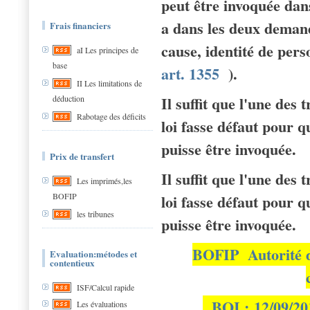
peut être invoquée dans
a dans les deux demande
Frais financiers
cause, identité de pers
aI Les principes de
base
art. 1355
).
II Les limitations de
Il suffit que l'une des 
déduction
Rabotage des déficits
loi fasse défaut pour q
puisse être invoquée.
Prix de transfert
Il suffit que l'une des 
Les imprimés,les
BOFIP
loi fasse défaut pour q
les tribunes
puisse être invoquée.
BOFIP Autorité de
Evaluation:métodes et
contentieux
ISF/Calcul rapide
BOI : 12/09/2
Les évaluations