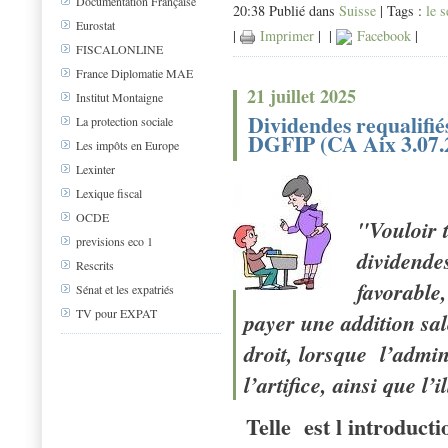
Documentation Française
20:38 Publié dans
Suisse
| Tags :
le 
Eurostat
|
Imprimer
|
|
Facebook
|
FISCALONLINE
France Diplomatie MAE
21 juillet 2025
Institut Montaigne
Dividendes requalifié
La protection sociale
DGFIP (CA Aix 3.07.
Les impôts en Europe
Lexinter
Lexique fiscal
OCDE
"Vouloir 
previsions eco 1
dividende
Rescrits
favorable
Sénat et les expatriés
TV pour EXPAT
payer une addition sal
droit, lorsque l’admi
l’artifice, ainsi que l’
Telle est l introduct