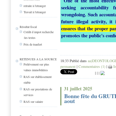
One of the most effectiv
retraite à l'etranger
seeking accountability
Travail à l'etranger
wrongdoing. Such accountabi
future illegal activity, i
Résultat fiscal
ensures that the proper part
Crédit d impot recherche
promotes the public's confi
:les textes
Prix de tranfert
RETENUES A LA SOURCE
18:33 Publié dans
aa)DEONTOLOG
Prélévement sur plus
permanent
|
Commentaires (1)
|
Im
values immobilières
|
|
|
RAS sur établissement
stable
31 juillet 2025
RAS sur prestations de
Bonne fête du GRUTLI
services
aout
RAS sur salaire