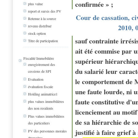
confirmée » ;
plus value
report et sursis des PV
Cour de cassation, civ
Retenue à la source
2010, 0
revenu distribué
stock option
s
auf contrainte irrésis
Titre de participation
ait été commise par un
Fiscalité Immobilière
supérieur hiérarchiqu
enregistrement des
du salarié leur caract
cessions de SPI
le comportement de Mo
Evaluation
évaluation fiscale
une faute lourde, ni 
Holding animatrice1
faute constitutive d'u
plus values immobilières
des non residents
licenciement au motif 
Plus values immobilières
de sa hiérarchie de so
des particuliers
justifié à faire grief 
PV des personnes morales
étrangéres