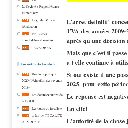
La Société à Prépondérance
Immobilière
L’arret definifif conc
Le guide DGI de
l'évaluation
TVA des années 2009-20
Plus values
après qu une décision d
immobilières et résident
TAXE DE 3%
Mais que c’est il passe
a t elle continue à util
Les outils du fiscaliste
Si oui existe il une pos
Brochure pratique
2020 (déclaration des revenus
2025 pour cette pério
2019)
Le reponse est négativ
Les documentations de
la DGFIP
En effet
Les outils du fiscaliste
précis de FISCALITE
L'autorité de la chose 
2018 DGFIP