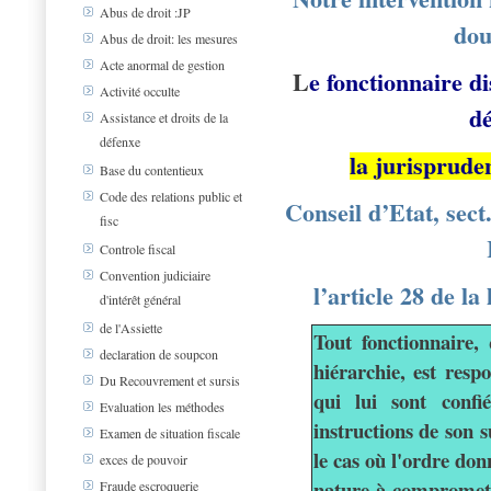
Abus de droit :JP
dou
Abus de droit: les mesures
Acte anormal de gestion
L
e fonctionnaire d
Activité occulte
dé
Assistance et droits de la
défenxe
la jurisprude
Base du contentieux
Code des relations public et
Conseil d’Etat, sect
fisc
Controle fiscal
Convention judiciaire
l’article 28 de la
d'intérêt général
de l'Assiette
Tout fonctionnaire,
declaration de soupcon
hiérarchie, est resp
Du Recouvrement et sursis
qui lui sont confi
Evaluation les méthodes
instructions de son 
Examen de situation fiscale
le cas où l'ordre don
exces de pouvoir
nature à compromett
Fraude escroquerie