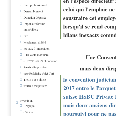
en l’espèce directeur 
Bien professionnel
celui qui l'emploie ne
Démembrement
soustraire cet employ
Donation déguisée
Impot sur fortune
lorsqu'il se rend comp
immobiliere
bilans inexacts comm
ISF
le paiement différé
les taux d 'imposition
Plus value mobilière
Une Convent
SUCCESSION et donation
mais deux diri
Sursis d'imposition
taxe forfaitaire objet d'art
la convention judiciai
TRUST et Fiducie
2017 entre le Parquet
usufruit temporaire
suisse HSBC Private 
Investir en
mais deux anciens dir
Belgique
poursuivi pour ne pas
Canada