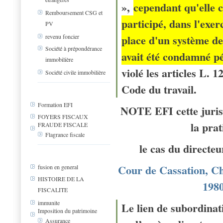
»,
cependant qu'elle c
Remboursement CSG et
participé, dans l'exer
PV
place d'un système de 
revenu foncier
Société à prépondérance
avait été condamné p
immobilière
violé les articles L. 
Société civile immobilière
Code du travail.
Formation EFI
NOTE EFI cette juris
FOYERS FISCAUX
la pra
FRAUDE FISCALE
Flagrance fiscale
le cas du directeu
Cour de Cassation, Ch
fusion en general
HISTOIRE DE LA
1980
FISCALITE
immunite
Le lien de subordinat
Imposition du patrimoine
Assurance