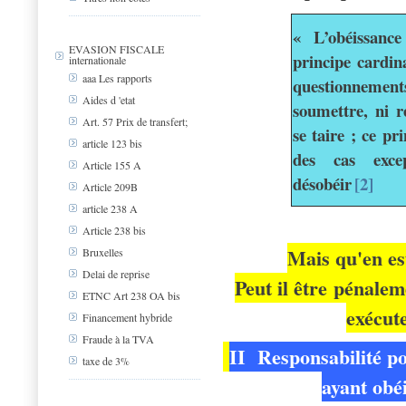
« L’obéissance
EVASION FISCALE
principe cardin
internationale
aaa Les rapports
questionnement
Aides d 'etat
soumettre, ni r
Art. 57 Prix de transfert;
se taire ; ce pr
article 123 bis
des cas exce
Article 155 A
désobéir
[2]
Article 209B
article 238 A
Article 238 bis
Mais qu'en est
Bruxelles
Delai de reprise
Peut il être pénalem
ETNC Art 238 OA bis
exécute
Financement hybride
Fraude à la TVA
II Responsabilité po
taxe de 3%
ayant obéi