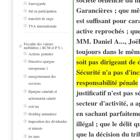
Sauvegarde
Garancières ; que même
Sté en participation
est suffisant pour car
transfert de siege
TVA internationale
active reprochés ; que 
MM. Daniel A..., Joë
Fiscalite des valeurs
mobilières ( RCM et P.V.)
toujours dans le mêm
Actions gratuites
soit pas dirigeant de
Directive epargne
europeenne 1
Sécurité n'a pas d'in
enregistrement des
responsabilité pénale
cessions
justificatif n'est pas 
Épargne salariale et
actionnariat salarié
secteur d'activité, a 
exit tax
en sachant parfaitemen
Holding animatrice
illégal ; que le délit 
Imposition des dividendes
et interets
que la décision du tri
les taux