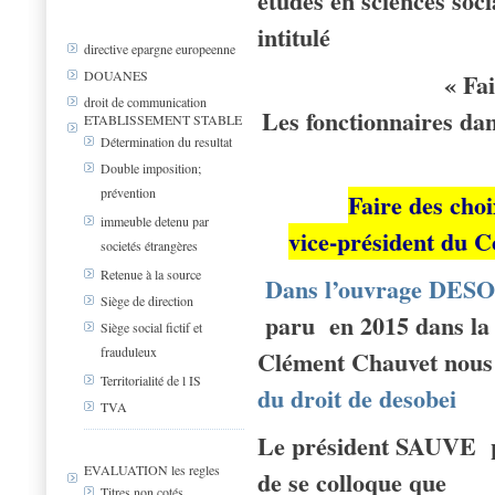
études en sciences soci
intitulé
directive epargne europeenne
« Fa
DOUANES
droit de communication
Les fonctionnaires dan
ETABLISSEMENT STABLE
Détermination du resultat
Double imposition;
prévention
Faire des cho
immeuble detenu par
vice-président du C
societés étrangères
Retenue à la source
Dans l’ouvrage D
Siège de direction
paru en 2015 dans la
Siège social fictif et
frauduleux
Clément Chauvet nous
Territorialité de l IS
du droit de desobei
TVA
Le président SAUVE pré
EVALUATION les regles
de se colloque que
Titres non cotés