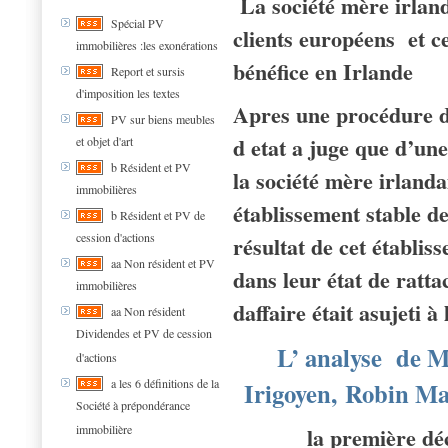
La société mère irland
Spécial PV
clients européens et c
immobilières :les exonérations
bénéfice en Irlande
Report et sursis
d'imposition les textes
Apres une procédure d
PV sur biens meubles
d etat a juge que d’une
et objet d'art
b Résident et PV
la société mère irlandai
immobilières
établissement stable d
b Résident et PV de
cession d'actions
résultat de cet établis
aa Non résident et PV
dans leur état de ratta
immobilières
daffaire était asujeti 
aa Non résident
Dividendes et PV de cession
L’ analyse de M
d'actions
Irigoyen, Robin Ma
a les 6 définitions de la
Société à prépondérance
immobilière
la première déc