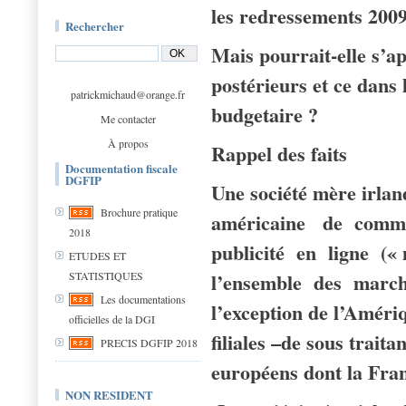
les redressements 200
Rechercher
Mais pourrait-elle s’ap
postérieurs et ce dans 
patrickmichaud@orange.fr
budgetaire ?
Me contacter
À propos
Rappel des faits
Documentation fiscale
DGFIP
Une société mère irlan
Brochure pratique
américaine de commer
2018
publicité en ligne (
ETUDES ET
l’ensemble des march
STATISTIQUES
Les documentations
l’exception de l’Améri
officielles de la DGI
filiales –de sous trait
PRECIS DGFIP 2018
européens dont la Fra
NON RESIDENT