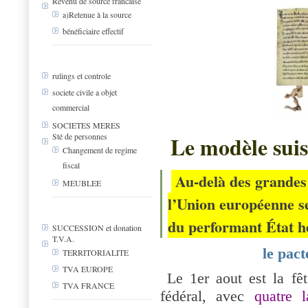
Revenu de source francaise
a)Retenue à la source
bénéficiaire effectif
rulings et controle
societe civile a objet
commercial
SOCIETES MERES
Sté de personnes
Le modèle suis
Changement de regime
fiscal
Au-delà des grandes
MEUBLEE
l’Union européenne se
du performant État h
SUCCESSION et donation
T.V.A.
le pact
TERRITORIALITE
TVA EUROPE
Le 1er aout est la fête
TVA FRANCE
fédéral, avec
quatre l