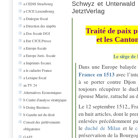
Schwyz et Unterwald s
a CEDH Strasbourg
JetztVerlag
a CJCE Luxembourg
a Dialogue fiscal
a Direction des impôts
Traité de paix p
a Doc fiscale DGI
et les Canton
a Eur CJCE.Presse
a Europe fiscale
Le siège de 
a Europe Juris. fiscale
a Imprimés fiscaux
Dans une Europe balayée p
a le cadastre France
France en 1513
avec l’int
a Lexique fiscal
à se porter contre Dijon
aa TV 24
toujours récupérer le du
Alternatives Economiques
épouse Marie, rattaché au 
b Centre d'analyse stratégique
Le 12 septembre 1512,, Fra
b Doing Business
en huit articles, dont le pre
b Gazette net du droit
enlevées précédemment par
Conseil des prélèvements
le
duché de Milan
et le
c
obligatoires
préservation de la Bourgog
GAFI